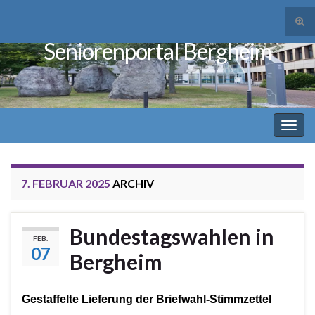
Suc
ums
Seniorenportal Bergheim
Search for:
Navi
umsc
7. FEBRUAR 2025
ARCHIV
Bundestagswahlen in
FEB.
07
Bergheim
Gestaffelte Lieferung der Briefwahl-Stimmzettel