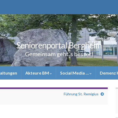
Seniorenportal Bergheim
Gemeinsam geht´s besser!
altungen
Akteure BM
Social Media …
Demenz 
Führung St. Remigius