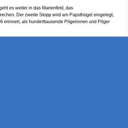
ht es weiter in das Marienfeld, das
echen. Der zweite Stopp wird am Papsthügel eingelegt,
 erinnert, als hunderttausende Pilgerinnen und Pilger
es Mal angehalten. Bei den Haltepunkten wird der
in den damaligen Braunkohlenabbau und die
spunkt in Bergheim angetreten.
k, Bergheim