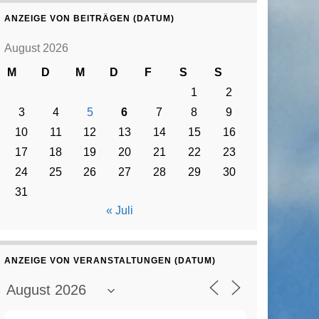
ANZEIGE VON BEITRÄGEN (DATUM)
August 2026
M
D
M
D
F
S
S
1
2
3
4
5
6
7
8
9
10
11
12
13
14
15
16
17
18
19
20
21
22
23
24
25
26
27
28
29
30
31
« Juli
ANZEIGE VON VERANSTALTUNGEN (DATUM)