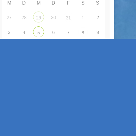
M
D
M
D
F
S
S
27
28
30
1
2
29
31
3
4
6
7
9
5
8
10
11
12
13
14
16
15
17
18
19
20
21
22
23
24
26
27
28
29
30
25
31
1
3
4
5
6
2
ANZEIGE VON VERANSTALTUNGEN
Gemeinsam Singen - Gemeinsam Erleben
2 Sep. 26