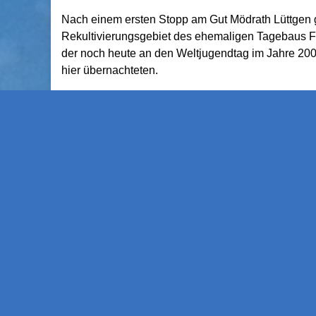
Nach einem ersten Stopp am Gut Mödrath Lüttgen ge
Rekultivierungsgebiet des ehemaligen Tagebaus Fr
der noch heute an den Weltjugendtag im Jahre 2006
hier übernachteten.
Nach kurzer Fahrt wird am Boisdorfer See ein dritt
Tagebauexperte Dr. Gärtner spannende Einblicke 
anschließende Rekultivierung geben.
Schließlich wird der Rückweg zu unserem Ausgang
Infos:
Datum:
So., 21.06.2026
Beginn:
14:00 Uhr
Treffpunkt:
Parkplatz am Lukas-Podolski-Sportpar
Dauer:
ca. 2,5-3 Stunden
Gästeführer:
Dr. Dieter Gärtner
Kosten:
5,00 € p. P. (ADFC-Mitglieder: 2,50 € p. P.)