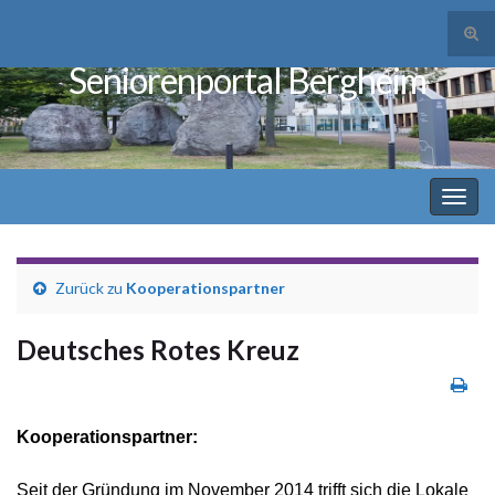
Suc
ums
Seniorenportal Bergheim
Search for:
Navi
umsc
Zurück zu
Kooperationspartner
Deutsches Rotes Kreuz
Kooperationspartner:
Seit der Gründung im November 2014 trifft sich die Lokale