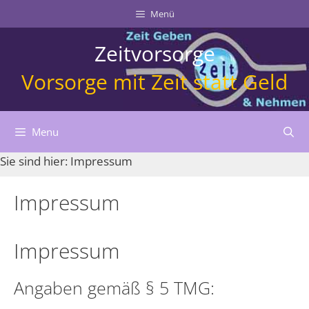
Skip
Skip
Site
Zum
Menü
to
to
map
Inhalt
Content
navigation
springen
Zeitvorsorge
Vorsorge mit Zeit statt Geld
Menu
Sie sind hier:
Impressum
Impressum
Impressum
Angaben gemäß § 5 TMG: