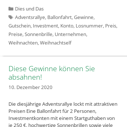
Kategorien
Dies und Das
Schlagwörter
Adventsrallye
,
Ballonfahrt
,
Gewinne
,
Gutschein
,
Investment
,
Konto
,
Losnummer
,
Preis
,
Preise
,
Sonnenbrille
,
Unternehmen
,
Weihnachten
,
Weihnachtself
Diese Gewinne können Sie
absahnen!
10. Dezember 2020
Die diesjährige Adventsrallye lockt mit attraktiven
Preisen Eine Ballonfahrt für 2 Personen,
Investmentkonten mit einem Startguthaben von
je 250 €, hochwertige Sonnenbrillen sowie viele