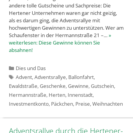
andere tolle Gutscheine und Sachpreise: Die
Hertener Unternehmen waren gar nicht geizig,
als es darum ging, die Adventsrallye mit
hochwertigen Gewinnen zu unterstützen. Wer am
Schaufenster in der Hermannstraße 21 –…
»
weiterlesen:
Diese Gewinne können Sie
absahnen!
Kategorien
Dies und Das
Schlagwörter
Advent
,
Adventsrallye
,
Ballonfahrt
,
Ewaldstraße
,
Geschenke
,
Gewinne
,
Gutschein
,
Hermannstraße
,
Herten
,
Innenstadt
,
Investmentkonto
,
Päckchen
,
Preise
,
Weihnachten
Adventsrallye durch die Hertener-