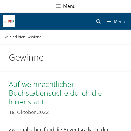
Zum
Direkt
Sitemap
Zum
Menü
Inhalt
zur
Inhalt
springen
Navigation
springen
Menü
Sie sind hier:
Gewinne
Gewinne
Auf weihnachtlicher
Buchstabensuche durch die
Innenstadt …
18. Oktober 2022
Zweimal schon fand die Adventsrallye in der