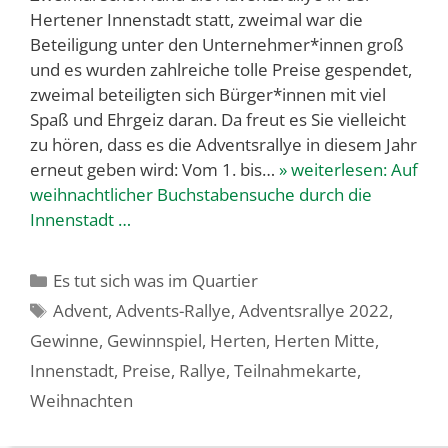
Hertener Innenstadt statt, zweimal war die
Beteiligung unter den Unternehmer*innen groß
und es wurden zahlreiche tolle Preise gespendet,
zweimal beteiligten sich Bürger*innen mit viel
Spaß und Ehrgeiz daran. Da freut es Sie vielleicht
zu hören, dass es die Adventsrallye in diesem Jahr
erneut geben wird: Vom 1. bis…
» weiterlesen:
Auf
weihnachtlicher Buchstabensuche durch die
Innenstadt …
Kategorien
Es tut sich was im Quartier
Schlagwörter
Advent
,
Advents-Rallye
,
Adventsrallye 2022
,
Gewinne
,
Gewinnspiel
,
Herten
,
Herten Mitte
,
Innenstadt
,
Preise
,
Rallye
,
Teilnahmekarte
,
Weihnachten