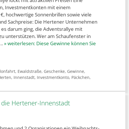
lye lockt mit attraktiven Preisen Eine
en, Investmentkonten mit einem
 €, hochwertige Sonnenbrillen sowie viele
 und Sachpreise: Die Hertener Unternehmen
s es darum ging, die Adventsrallye mit
u unterstützen. Wer am Schaufenster in
–…
» weiterlesen:
Diese Gewinne können Sie
lonfahrt
,
Ewaldstraße
,
Geschenke
,
Gewinne
,
Herten
,
Innenstadt
,
Investmentkonto
,
Päckchen
,
 die Hertener-Innenstadt
ehmen und 2 Organisationen ein Weihnachts-