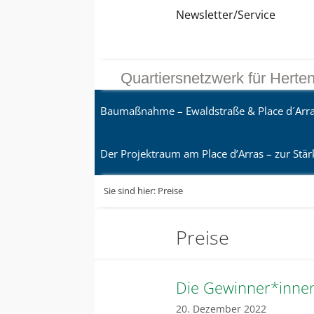
Zum
Direkt
Sitemap
Zum
Newsletter/Service
Inhalt
zur
Inhalt
springen
Navigation
springen
Quartiersnetzwerk für Herte
Baumaßnahme – Ewaldstraße & Place d´Arr
Der Projektraum am Place d’Arras – zur Stär
Sie sind hier:
Preise
Preise
Die Gewinner*innen
20. Dezember 2022