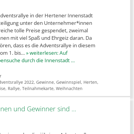
dventsrallye in der Hertener Innenstadt
eteiligung unter den Unternehmer*innen
eiche tolle Preise gespendet, zweimal
nnen mit viel Spaß und Ehrgeiz daran. Da
 hören, dass es die Adventsrallye in diesem
Vom 1. bis…
» weiterlesen:
Auf
bensuche durch die Innenstadt …
r
dventsrallye 2022
,
Gewinne
,
Gewinnspiel
,
Herten
,
ise
,
Rallye
,
Teilnahmekarte
,
Weihnachten
nnen und Gewinner sind …