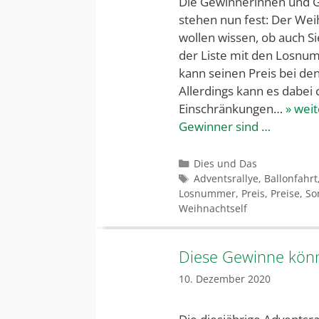
Die Gewinnerinnen und G
stehen nun fest: Der Weih
wollen wissen, ob auch S
der Liste mit den Losnu
kann seinen Preis bei d
Allerdings kann es dabei
Einschränkungen…
» wei
Gewinner sind …
Kategorien
Dies und Das
Schlagwörter
Adventsrallye
,
Ballonfahrt
Losnummer
,
Preis
,
Preise
,
So
Weihnachtself
Diese Gewinne könn
10. Dezember 2020