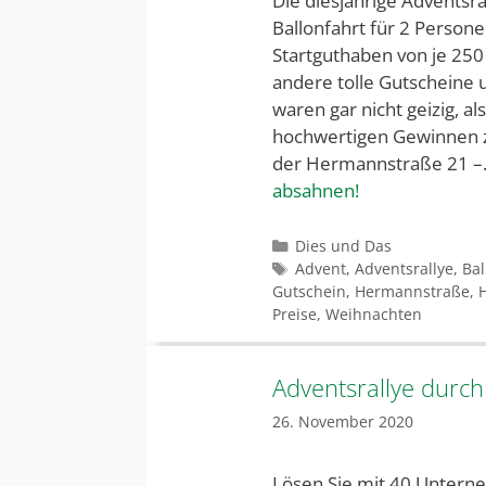
Die diesjährige Adventsral
Ballonfahrt für 2 Person
Startguthaben von je 250
andere tolle Gutscheine
waren gar nicht geizig, al
hochwertigen Gewinnen z
der Hermannstraße 21 
absahnen!
Kategorien
Dies und Das
Schlagwörter
Advent
,
Adventsrallye
,
Bal
Gutschein
,
Hermannstraße
,
Preise
,
Weihnachten
Adventsrallye durch
26. November 2020
Lösen Sie mit 40 Untern