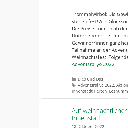
Trommelwirbel: Die Gewi
stehen fest! Alle Glücks
Die Preise können ab dem
Unternehmen der Innensta
Gewinner*innen ganz herz
Teilnahme an der Advent
Weihnachtsfest! Folgen
Adventsrallye 2022
Kategorien
Dies und Das
Schlagwörter
Adventsrallye 2022
,
Aktio
Innenstadt Herten
,
Losnumm
Auf weihnachtliche
Innenstadt …
18. Oktober 2022