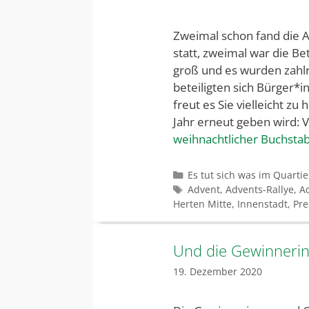
Zweimal schon fand die A
statt, zweimal war die B
groß und es wurden zahlr
beteiligten sich Bürger*i
freut es Sie vielleicht zu
Jahr erneut geben wird: 
weihnachtlicher Buchsta
Kategorien
Es tut sich was im Quartie
Schlagwörter
Advent
,
Advents-Rallye
,
A
Herten Mitte
,
Innenstadt
,
Pre
Und die Gewinneri
19. Dezember 2020