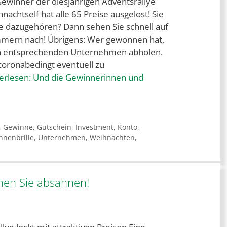
ewinner der diesjährigen Adventsrallye
nachtself hat alle 65 Preise ausgelost! Sie
ie dazugehören? Dann sehen Sie schnell auf
mmern nach! Übrigens: Wer gewonnen hat,
en entsprechenden Unternehmen abholen.
 coronabedingt eventuell zu
terlesen:
Und die Gewinnerinnen und
,
Gewinne
,
Gutschein
,
Investment
,
Konto
,
nnenbrille
,
Unternehmen
,
Weihnachten
,
en Sie absahnen!