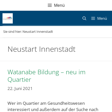
Zum
Direkt
Sitemap
Zum
Menü
Inhalt
zur
Inhalt
springen
Navigation
springen
Menü
Sie sind hier:
Neustart Innenstadt
Neustart Innenstadt
Watanabe Bildung – neu im
Quartier
22. Juni 2021
Wer im Quartier am Gesundheitswesen
interessiert und außerdem auf der Suche nach