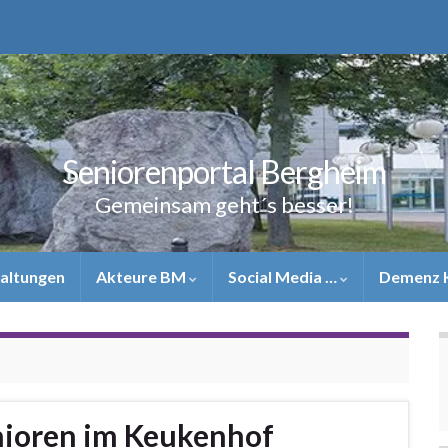
Seniorenportal Bergheim
Gemeinsam geht´s besser!
altungen
Akteure BM
Social Media …
Demenz 
nioren im Keukenhof