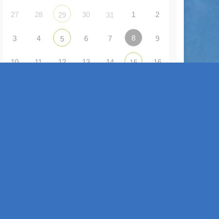
27
28
30
1
2
29
31
8
3
4
6
7
9
5
10
11
12
13
14
16
15
17
18
19
20
21
22
23
24
26
27
28
29
30
25
31
1
3
4
5
6
2
ANZEIGE VON VERANSTALTUNGEN
Gemeinsam Singen - Gemeinsam Erleben
2 Sep. 26