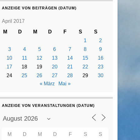
ANZEIGE VON BEITRÄGEN (DATUM)
April 2017
M
D
M
D
F
S
S
1
2
3
4
5
6
7
8
9
10
11
12
13
14
15
16
17
18
19
20
21
22
23
24
25
26
27
28
29
30
« März
Mai »
ANZEIGE VON VERANSTALTUNGEN (DATUM)
M
D
M
D
F
S
S