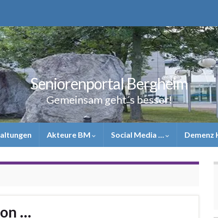
Seniorenportal Bergheim
Gemeinsam geht´s besser!
altungen
Akteure BM
Social Media …
Demenz 
ion …