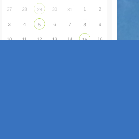
27
28
30
1
2
29
31
3
4
6
7
9
5
8
10
11
12
13
14
16
15
17
18
19
20
21
22
23
24
26
27
28
29
30
25
31
1
3
4
5
6
2
ANZEIGE VON VERANSTALTUNGEN
Gemeinsam Singen - Gemeinsam Erleben
2 Sep. 26