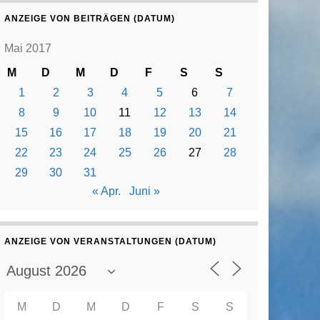
ANZEIGE VON BEITRÄGEN (DATUM)
Mai 2017
M
D
M
D
F
S
S
1
2
3
4
5
6
7
8
9
10
11
12
13
14
15
16
17
18
19
20
21
22
23
24
25
26
27
28
29
30
31
« Apr.
Juni »
ANZEIGE VON VERANSTALTUNGEN (DATUM)
M
D
M
D
F
S
S