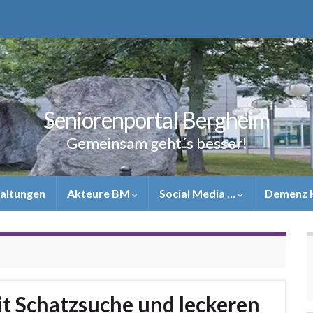
Seniorenportal Bergheim
Gemeinsam geht´s besser!
altungen
Akteure BM
Social Media …
Demenz 
it Schatzsuche und leckeren