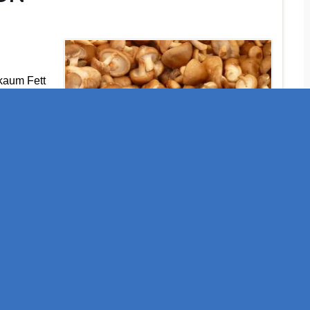
kaum Fett
und
ere hundert
on ihnen
 leben,
eboten