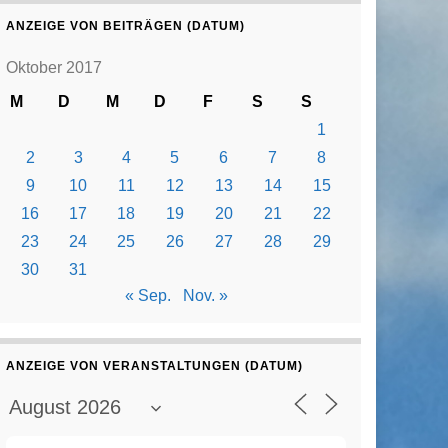
ANZEIGE VON BEITRÄGEN (DATUM)
Oktober 2017
M
D
M
D
F
S
S
1
2
3
4
5
6
7
8
9
10
11
12
13
14
15
16
17
18
19
20
21
22
23
24
25
26
27
28
29
30
31
« Sep.
Nov. »
ANZEIGE VON VERANSTALTUNGEN (DATUM)