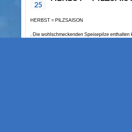
25
HERBST = PILZSAISON
. Die wohlschmeckenden Speisepilze enthalten 
und Kohlenhydrate, aber viel Eiweiß, Vitamine 
Mineralstoffe. Allein in Mitteleuropa gibt es mehr
verschiedene Speisepilzarten. Da die meisten v
als Symbiont oder Parasit von anderen Pflanzen
kann nur ein geringer Teil davon im Handel ang
werden. . Pilze müssen möglichst frisch …
Weiterlesen