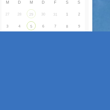
M
D
M
D
F
S
S
27
28
30
1
2
29
31
3
4
6
7
9
5
8
10
11
12
13
14
16
15
17
18
19
20
21
22
23
24
26
27
28
29
30
25
31
1
3
4
5
6
2
ANZEIGE VON VERANSTALTUNGEN
Gemeinsam Singen - Gemeinsam Erleben
2 Sep. 26