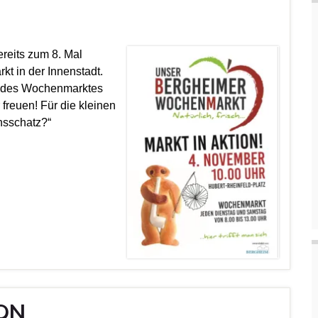
reits zum 8. Mal
t in der Innenstadt.
er des Wochenmarktes
reuen! Für die kleinen
nsschatz?“
SON