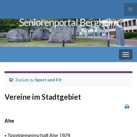
Suc
ums
Seniorenportal Bergheim
Search for:
Navi
umsc
Zurück zu
Sport und Fit
Vereine im Stadtgebiet
Ahe
• Sportgemeinschaft Ahe 1929