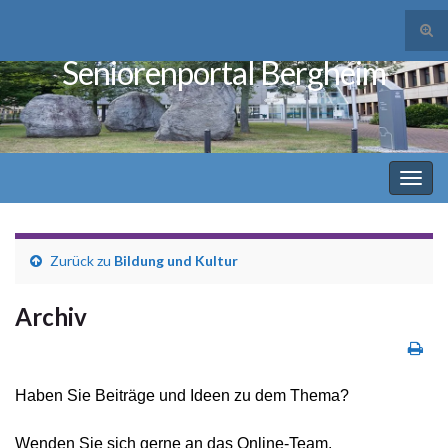
Suc
ums
Seniorenportal Bergheim
Search for:
Navi
umsc
Zurück zu
Bildung und Kultur
Archiv
Haben Sie Beiträge und Ideen zu dem Thema?
Wenden Sie sich gerne an das Online-Team.