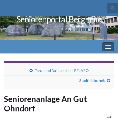
Suc
ums
Seniorenportal Bergheim
Search for:
Navi
umsc
Tanz- und Ballettschule BELARO
Stadtbibliothek
Seniorenanlage An Gut
Ohndorf