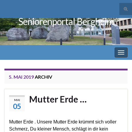
Suc
ums
Seniorenportal Bergheim
Search for:
Navi
umsc
5. MAI 2019
ARCHIV
Mutter Erde …
MAI
05
Mutter Erde . Unsere Mutter Erde krümmt sich voller
Schmerz, Du kleiner Mensch, schlägt in dir kein