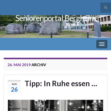
Suc
ums
Seniorenportal Bergheim
Search for:
Navi
umsc
26. MAI 2019
ARCHIV
Tipp: In Ruhe essen …
MAI
26