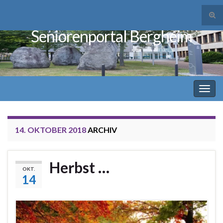
Suc
ums
Seniorenportal Bergheim
Search for:
Navi
umsc
14. OKTOBER 2018
ARCHIV
Herbst …
OKT.
14