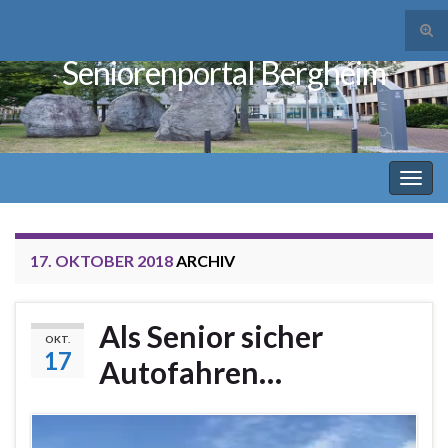
Suc
ums
Seniorenportal Bergheim
Search for:
Navi
umsc
17. OKTOBER 2018
ARCHIV
Als Senior sicher
OKT.
17
Autofahren…