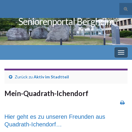
Suc
ums
Seniorenportal Bergheim
Search for:
Navi
umsc
Zurück zu
Aktiv im Stadtteil
Mein-Quadrath-Ichendorf
Hier geht es zu unseren Freunden aus
Quadrath-Ichendorf…