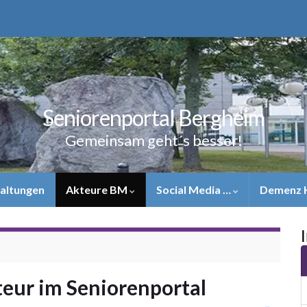
Seniorenportal Bergheim
Gemeinsam geht´s besser!
altungen
Akteure BM
Social Media …
Demenz 
eur im Seniorenportal