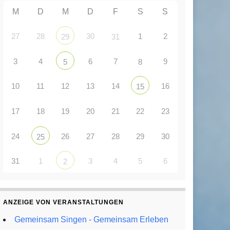
M
D
M
D
F
S
S
27
28
30
1
2
29
31
3
4
6
7
9
5
8
10
11
12
13
14
16
15
17
18
19
20
21
22
23
24
26
27
28
29
30
25
31
1
3
4
5
6
2
ANZEIGE VON VERANSTALTUNGEN
Gemeinsam Singen - Gemeinsam Erleben