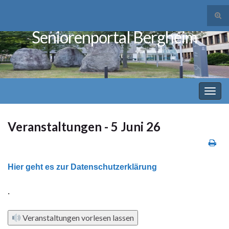
Suc
ums
Seniorenportal Bergheim
Search for:
Navi
umsc
Veranstaltungen - 5 Juni 26
Hier geht es zur Datenschutzerklärung
.
Veranstaltungen vorlesen lassen