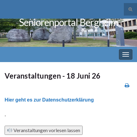
Suc
ums
Seniorenportal Bergheim
Search for:
Navi
umsc
Veranstaltungen - 18 Juni 26
Hier geht es zur Datenschutzerklärung
.
Veranstaltungen vorlesen lassen