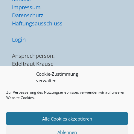
Impressum
Datenschutz
Haftungsausschluss
Login
Ansprechperson:
Edeltraut Krause
Tel. 02325 / 75562
Cookie-Zustimmung
verwalten
Zur Verbesserung des Nutzungserlebnisses verwenden wir auf unserer
Website Cookies.
Alle Cookies akzeptieren
© 2026 unser Quartier Röhlinghausen. Alle Rechte
Ablehnen