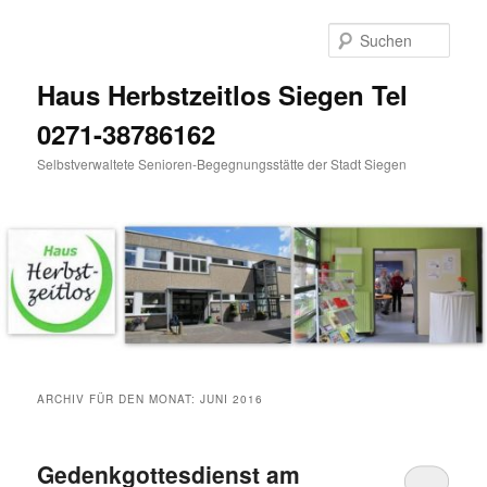
Zum
Zum
Inhalt
sekundären
Such
wechseln
Inhalt
wechseln
Haus Herbstzeitlos Siegen Tel
0271-38786162
Selbstverwaltete Senioren-Begegnungsstätte der Stadt Siegen
Hauptmenü
ARCHIV FÜR DEN MONAT:
JUNI 2016
Gedenkgottesdienst am