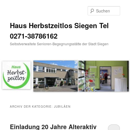
Zum
Zum
Inhalt
sekundären
Such
wechseln
Inhalt
wechseln
Haus Herbstzeitlos Siegen Tel
0271-38786162
Selbstverwaltete Senioren-Begegnungsstätte der Stadt Siegen
Hauptmenü
ARCHIV DER KATEGORIE:
JUBILÄEN
Einladung 20 Jahre Alteraktiv