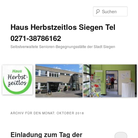
Zum
Zum
Inhalt
sekundären
Such
wechseln
Inhalt
wechseln
Haus Herbstzeitlos Siegen Tel
0271-38786162
Selbstverwaltete Senioren-Begegnungsstätte der Stadt Siegen
Hauptmenü
ARCHIV FÜR DEN MONAT:
OKTOBER 2018
Einladung zum Tag der