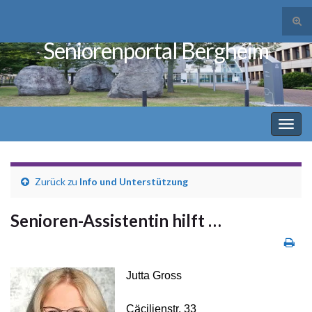
Suc
ums
Seniorenportal Bergheim
Search for:
Navi
umsc
Zurück zu
Info und Unterstützung
Senioren-Assistentin hilft …
Jutta Gross
Cäcilienstr. 33