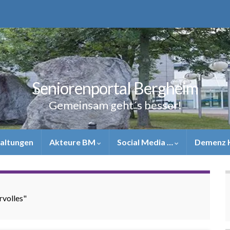
Seniorenportal Bergheim
Gemeinsam geht´s besser!
altungen
Akteure BM
Social Media …
Demenz 
rvolles"