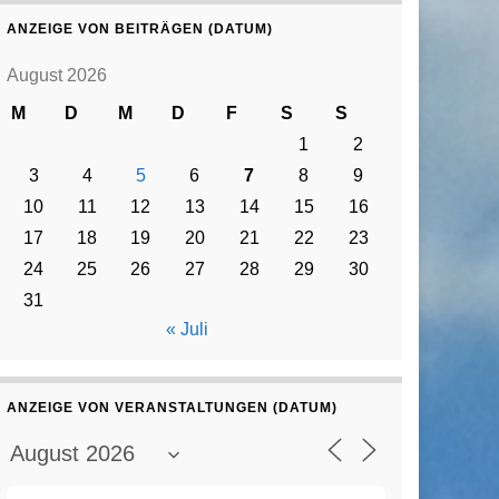
ANZEIGE VON BEITRÄGEN (DATUM)
August 2026
M
D
M
D
F
S
S
1
2
3
4
5
6
7
8
9
10
11
12
13
14
15
16
17
18
19
20
21
22
23
24
25
26
27
28
29
30
31
« Juli
ANZEIGE VON VERANSTALTUNGEN (DATUM)