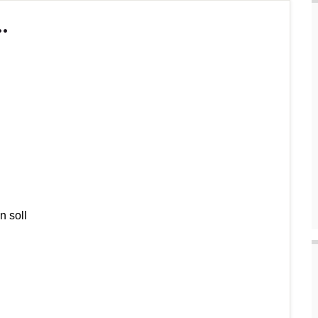
…
n soll