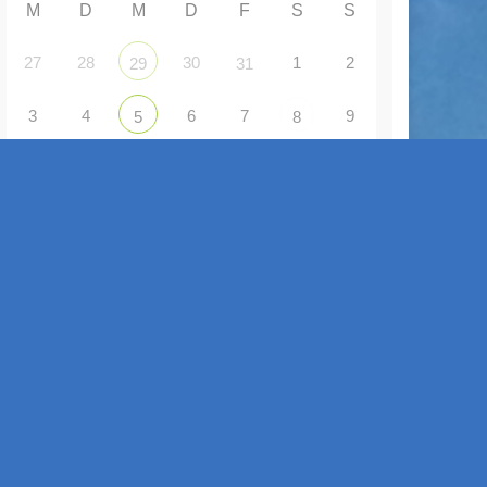
M
D
M
D
F
S
S
27
28
30
1
2
29
31
3
4
6
7
9
5
8
10
11
12
13
14
16
15
17
18
19
20
21
22
23
24
26
27
28
29
30
25
31
1
3
4
5
6
2
ANZEIGE VON VERANSTALTUNGEN
Gemeinsam Singen - Gemeinsam Erleben
2 Sep. 26