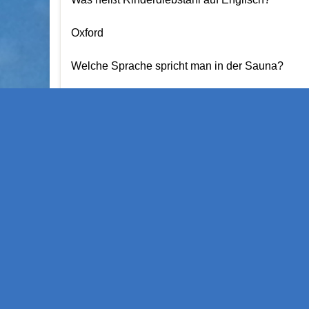
Oxford
Welche Sprache spricht man in der Sauna?
Schwitzerdütsch
Wie heißt der nordische Gott …
Weiterlesen
Dreikönige …
JAN.
06
Kölsch und böhmisch …