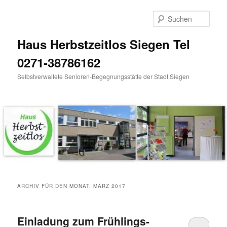
Zum
Zum
Inhalt
sekundären
Such
wechseln
Inhalt
wechseln
Haus Herbstzeitlos Siegen Tel
0271-38786162
Selbstverwaltete Senioren-Begegnungsstätte der Stadt Siegen
Hauptmenü
ARCHIV FÜR DEN MONAT:
MÄRZ 2017
Einladung zum Frühlings-