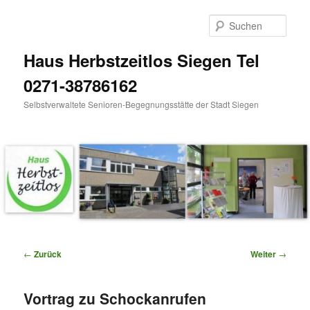
Zum
Inhalt
Such
wechseln
Haus Herbstzeitlos Siegen Tel
0271-38786162
Selbstverwaltete Senioren-Begegnungsstätte der Stadt Siegen
Hauptmenü
Beitragsnavigation
←
Zurück
Weiter
→
Vortrag zu Schockanrufen