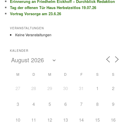
Erinnerung an Friedhelm Eickhoff – Durchblick Redaktion
Tag der offenen Tür Haus Herbstzeitlos 19.07.26
Vortrag Vorsorge am 23.6.26
VERANSTALTUNGEN
Keine Veranstaltungen
KALENDER
M
D
M
D
F
S
S
27
28
29
30
31
1
2
3
4
5
6
7
8
9
10
11
12
13
14
15
16