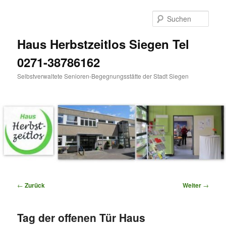
Zum
Inhalt
Such
wechseln
Haus Herbstzeitlos Siegen Tel
0271-38786162
Selbstverwaltete Senioren-Begegnungsstätte der Stadt Siegen
Hauptmenü
Beitragsnavigation
←
Zurück
Weiter
→
Tag der offenen Tür Haus