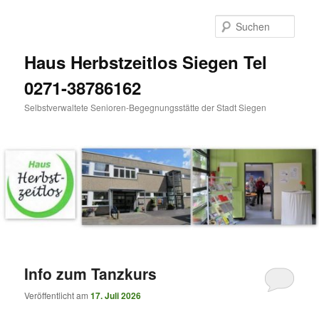
Zum
Zum
Inhalt
sekundären
Such
wechseln
Inhalt
wechseln
Haus Herbstzeitlos Siegen Tel
0271-38786162
Selbstverwaltete Senioren-Begegnungsstätte der Stadt Siegen
Hauptmenü
Info zum Tanzkurs
Veröffentlicht am
17. Juli 2026