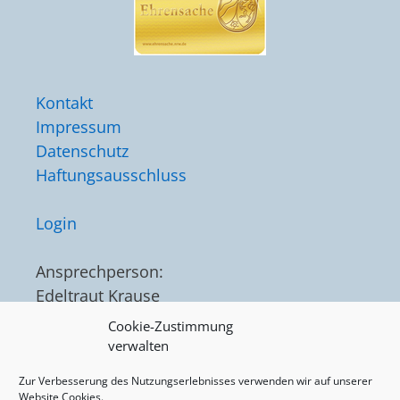
Kontakt
Impressum
Datenschutz
Haftungsausschluss
Login
Ansprechperson:
Edeltraut Krause
Tel. 02325 / 75562
Cookie-Zustimmung
verwalten
Zur Verbesserung des Nutzungserlebnisses verwenden wir auf unserer
Website Cookies.