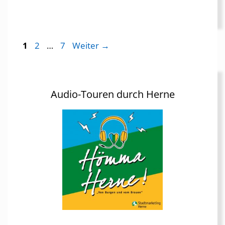
Seite
Seite
Seite
1
2
…
7
Weiter
→
Audio-Touren durch Herne