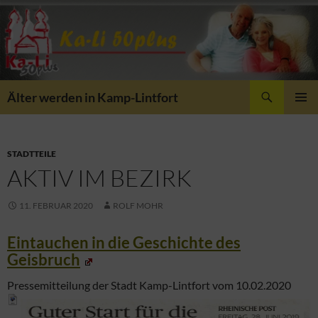
Suchen
Älter werden in Kamp-Lintfort
ZUM
PRIMÄR
INHALT
MENÜ
SPRINGEN
STADTTEILE
AKTIV IM BEZIRK
11. FEBRUAR 2020
ROLF MOHR
Eintauchen in die Geschichte des
Geisbruch
Pressemitteilung der Stadt Kamp-Lintfort vom 10.02.2020