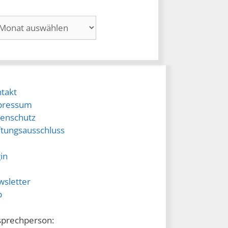
hiv
takt
pressum
enschutz
tungsausschluss
in
sletter
p
prechperson: