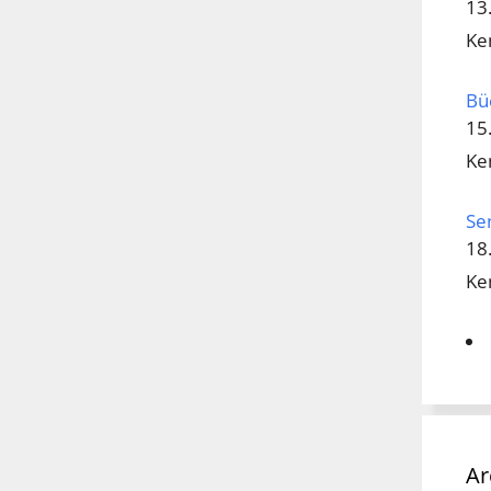
13
Ke
Bü
15
Ke
Se
18
Ke
Ar