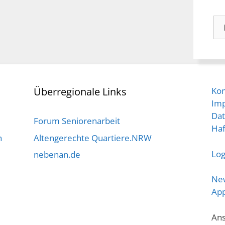
Arc
Überregionale Links
Kon
Im
Dat
Forum Seniorenarbeit
Haf
n
Altengerechte Quartiere.NRW
Log
nebenan.de
New
Ap
Ans