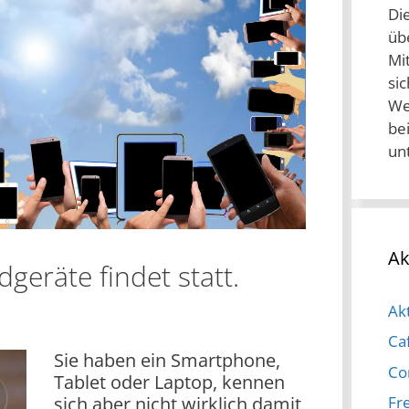
Di
üb
Mit
si
We
be
un
Ak
dgeräte findet statt.
Akt
Ca
Sie haben ein Smartphone,
Co
Tablet oder Laptop, kennen
sich aber nicht wirklich damit
Fre