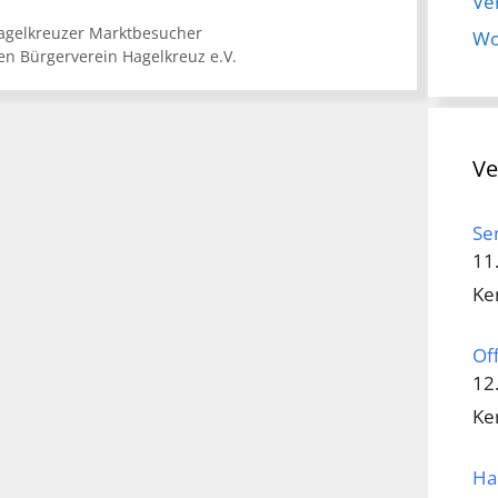
Ve
agelkreuzer Marktbesucher
Wo
en Bürgerverein Hagelkreuz e.V.
Ve
Se
11
Ke
Of
12
Ke
Ha