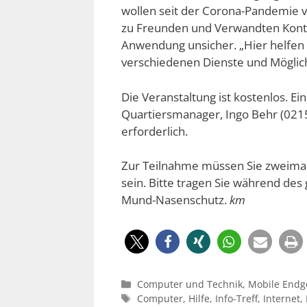
wollen seit der Corona-Pandemie 
zu Freunden und Verwandten Kontak
Anwendung unsicher. „Hier helfen 
verschiedenen Dienste und Möglichk
Die Veranstaltung ist kostenlos. 
Quartiersmanager, Ingo Behr (0215
erforderlich.
Zur Teilnahme müssen Sie zweimal
sein. Bitte tragen Sie während de
Mund-Nasenschutz.
km
Kategorien
Computer und Technik
,
Mobile Endg
Schlagwörter
Computer
,
Hilfe
,
Info-Treff
,
Internet
,