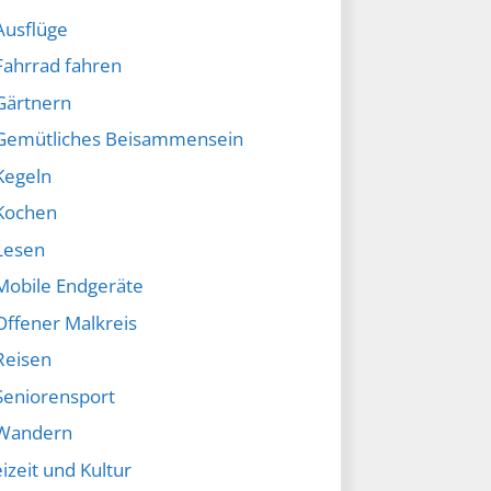
Ausflüge
Fahrrad fahren
Gärtnern
Gemütliches Beisammensein
Kegeln
Kochen
Lesen
Mobile Endgeräte
Offener Malkreis
Reisen
Seniorensport
Wandern
izeit und Kultur