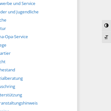
werbe und Service
nder und Jugendliche
rche
Umsc
tur
a-Opa-Service
Schr
lege
artier
cht
hestand
zialberatung
uschring
terstützung
ranstaltungshinweis