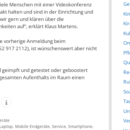
Ge
viele Menschen mit einer Videokonferenz
t halten und sind in der Einrichtung und
Ki
wir gern und klären über die
Ki
eiten auf“, erklärt Klaus Martens.
Kul
Eine vorherige Anmeldung beim
Om
2 917 2112), ist wünschenswert aber nicht
Pf
Qu
 geimpft und getestet oder geboostert
Re
s gesamten Aufenthalts im Raum einen
Ru
So
Ta
Un
Ve
eräte
Laptop
,
Mobile Endgeräte
,
Service
,
Smartphone
,