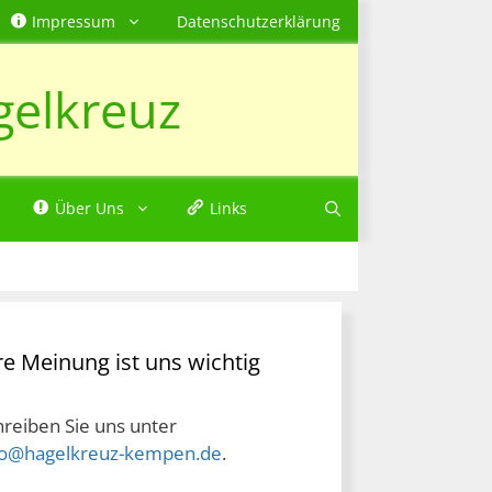
Impressum
Datenschutzerklärung
gelkreuz
Über Uns
Links
re Meinung ist uns wichtig
hreiben Sie uns unter
fo@hagelkreuz-kempen.de
.