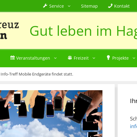
Service
Sitemap
Kontakt
Gut leben im Ha
Veranstaltungen
Freizeit
Projekte
»
Info-Treff Mobile Endgeräte findet statt.
Ih
Sc
in