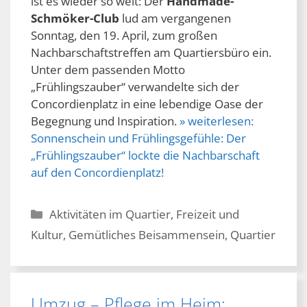
ist es wieder so weit: Der
Handmade-
Schmöker-Club
lud am vergangenen
Sonntag, den 19. April, zum großen
Nachbarschaftstreffen am Quartiersbüro ein.
Unter dem passenden Motto
„Frühlingszauber“ verwandelte sich der
Concordienplatz in eine lebendige Oase der
Begegnung und Inspiration.
» weiterlesen:
Sonnenschein und Frühlingsgefühle: Der
„Frühlingszauber“ lockte die Nachbarschaft
auf den Concordienplatz!
Kategorien
Aktivitäten im Quartier
,
Freizeit und
Kultur
,
Gemütliches Beisammensein
,
Quartier
Umzug – Pflege im Heim: