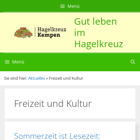
Zum
Direkt
Sitemap
Zum
Menü
Inhalt
zur
Inhalt
Gut leben
springen
Navigation
springen
im
Hagelkreuz
Menü
Sie sind hier:
Aktuelles
»
Freizeit und Kultur
Freizeit und Kultur
Sommerzeit ist Lesezeit: