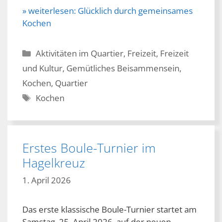
» weiterlesen:
Glücklich durch gemeinsames
Kochen
Kategorien
Aktivitäten im Quartier
,
Freizeit
,
Freizeit
und Kultur
,
Gemütliches Beisammensein
,
Kochen
,
Quartier
Schlagwörter
Kochen
Erstes Boule-Turnier im
Hagelkreuz
1. April 2026
Das erste klassische Boule-Turnier startet am
Samstag, 25. April 2026, auf der neuen