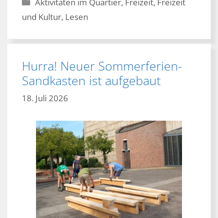
Kategorien
Aktivitäten im Quartier
,
Freizeit
,
Freizeit
und Kultur
,
Lesen
Hurra! Neuer Sommerferien-
Sandkasten ist aufgebaut
18. Juli 2026