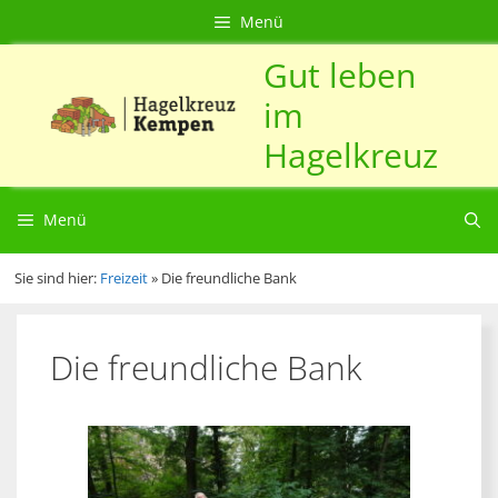
Zum
Direkt
Sitemap
Zum
Menü
Inhalt
zur
Inhalt
Gut leben
springen
Navigation
springen
im
Hagelkreuz
Menü
Sie sind hier:
Freizeit
»
Die freundliche Bank
Die freundliche Bank