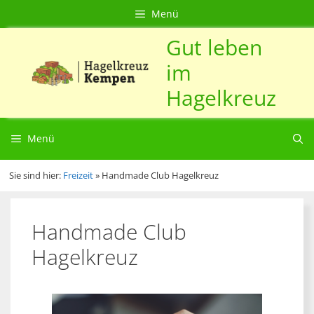
Zum
Direkt
Sitemap
Zum
Menü
Inhalt
zur
Inhalt
Gut leben
springen
Navigation
springen
im
Hagelkreuz
Menü
Sie sind hier:
Freizeit
»
Handmade Club Hagelkreuz
Handmade Club
Hagelkreuz