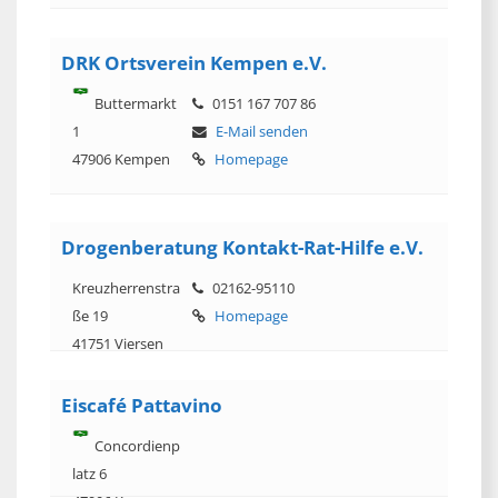
DRK Ortsverein Kempen e.V.
Buttermarkt
0151 167 707 86
1
E-Mail senden
47906 Kempen
Homepage
Drogenberatung Kontakt-Rat-Hilfe e.V.
Kreuzherrenstra
02162-95110
ße 19
Homepage
41751 Viersen
Eiscafé Pattavino
Concordienp
latz 6