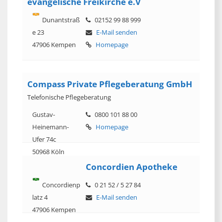
evangelische Freikirche e.V
Dunantstraß
02152 99 88 999
e 23
E-Mail senden
47906 Kempen
Homepage
Compass Private Pflegeberatung GmbH
Telefonische Pflegeberatung
Gustav-
0800 101 88 00
Heinemann-
Homepage
Ufer 74c
50968 Köln
Concordien Apotheke
Concordienp
0 21 52 / 5 27 84
latz 4
E-Mail senden
47906 Kempen