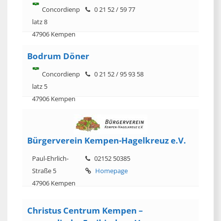
Concordienp
0 21 52 / 59 77
latz 8
47906 Kempen
Bodrum Döner
Concordienp
0 21 52 / 95 93 58
latz 5
47906 Kempen
Bürgerverein Kempen-Hagelkreuz e.V.
Paul-Ehrlich-
02152 50385
Straße 5
Homepage
47906 Kempen
Christus Centrum Kempen –