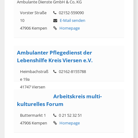
Ambulante Dienste GmbH & Co, KG
Vorster Straße
02152-559090
10
E-Mail senden
47906 Kempen
Homepage
Ambulanter Pflegedienst der
Lebenshilfe Kreis Viersen e.V.
Heimbachstraß
02162-8155788
e 19a
41747 Viersen
Arbeitskreis multi-
kulturelles Forum
Buttermarkt 1
0 21 52 32 51
47906 Kempen
Homepage