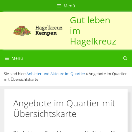
Zum
Direkt
Sitemap
Zum
Menü
Inhalt
zur
Inhalt
Gut leben
springen
Navigation
springen
im
Hagelkreuz
Menü
Sie sind hier:
Anbieter und Akteure im Quartier
»
Angebote im Quartier
mit Übersichtskarte
Angebote im Quartier mit
Übersichtskarte