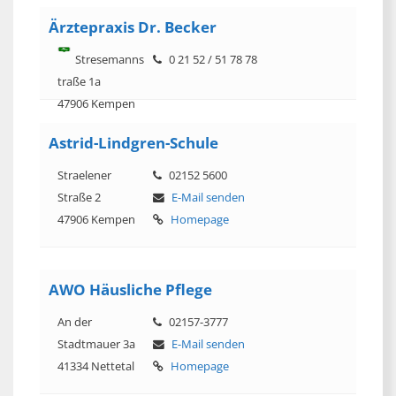
Ärztepraxis Dr. Becker
Stresemanns
0 21 52 / 51 78 78
traße 1a
47906 Kempen
Astrid-Lindgren-Schule
Straelener
02152 5600
Straße 2
E-Mail senden
47906 Kempen
Homepage
AWO Häusliche Pflege
An der
02157-3777
Stadtmauer 3a
E-Mail senden
41334 Nettetal
Homepage