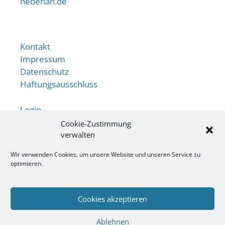
nebenan.de
Kontakt
Impressum
Datenschutz
Haftungsausschluss
Login
Cookie-Zustimmung
Newsletter
verwalten
App
Wir verwenden Cookies, um unsere Website und unseren Service zu
optimieren.
Ansprechperson:
Ingo Behr
Cookies akzeptieren
Tel: 0 21 52 / 917 2112
Ablehnen