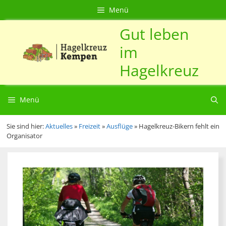
Zum
Direkt
Sitemap
Zum
Menü
Inhalt
zur
Inhalt
Gut leben
springen
Navigation
springen
im
Hagelkreuz
Menü
Sie sind hier:
Aktuelles
»
Freizeit
»
Ausflüge
»
Hagelkreuz-Bikern fehlt ein
Organisator