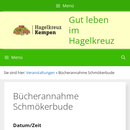
Zum
Direkt
Sitemap
Zum
Menü
Inhalt
zur
Inhalt
Gut leben
springen
Navigation
springen
im
Hagelkreuz
Menü
Sie sind hier:
Veranstaltungen
»
Bücherannahme Schmökerbude
Bücherannahme
Schmökerbude
Datum/Zeit