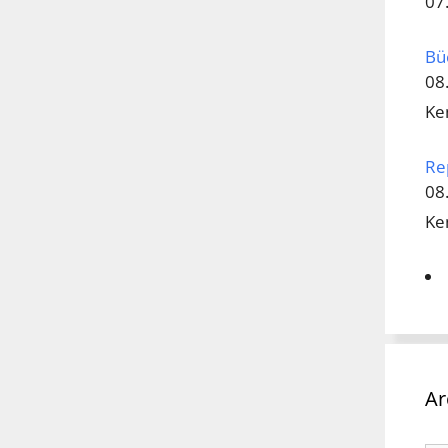
07
Bü
08
Ke
Re
08
Ke
Ar