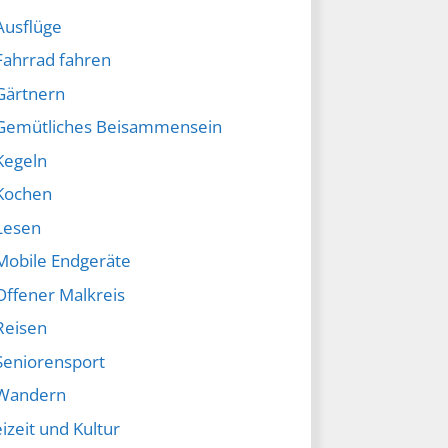
Ausflüge
Fahrrad fahren
Gärtnern
Gemütliches Beisammensein
Kegeln
Kochen
Lesen
Mobile Endgeräte
Offener Malkreis
Reisen
Seniorensport
Wandern
izeit und Kultur