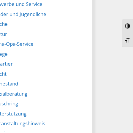
werbe und Service
nder und Jugendliche
rche
Umsc
tur
Schr
a-Opa-Service
lege
artier
cht
hestand
zialberatung
uschring
terstützung
ranstaltungshinweis