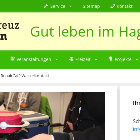
Service
Sitemap
Kontakt
Gut leben im Ha
Veranstaltungen
Freizeit
Projekte
»
RepairCafé Wackelkontakt
Ih
Sc
in