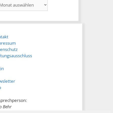
hiv
takt
pressum
enschutz
tungsausschluss
in
sletter
p
prechperson:
o Behr