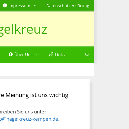
Impressum
Datenschutzerklärung
gelkreuz
Über Uns
Links
re Meinung ist uns wichtig
hreiben Sie uns unter
fo@hagelkreuz-kempen.de
.