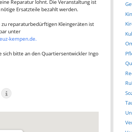
ine Reparatur lohnt. Die Veranstaltung ist
Ge
. nötige Ersatzteile bezahlt werden.
Ki
Ki
zu reparaturbedürftigen Kleingeräten ist
hbar unter
Kul
reuz-kempen.de.
Om
Pf
sich bitte an den Quartiersentwickler Ingo
Qu
Re
Ru
So
Ta
Un
Ve