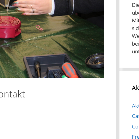
Di
üb
Mit
si
We
be
un
Ak
ontakt
Akt
Ca
Co
Fre