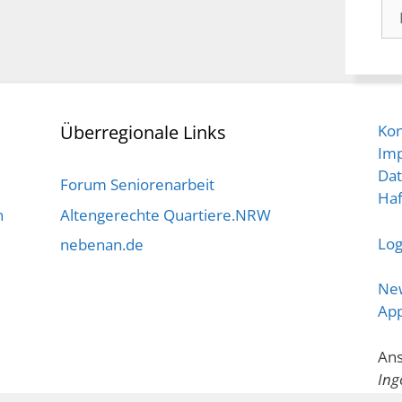
Arc
Überregionale Links
Kon
Im
Dat
Forum Seniorenarbeit
Haf
n
Altengerechte Quartiere.NRW
Log
nebenan.de
New
Ap
Ans
Ing