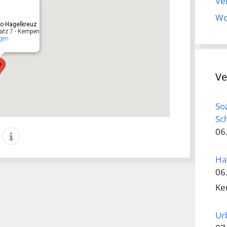
Ve
Wo
ro Hagelkreuz
atz 7 - Kempen
gen
Ve
So
Sc
06
Ha
06
Ke
Ur