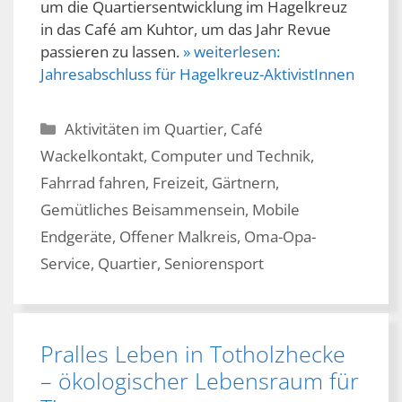
um die Quartiersentwicklung im Hagelkreuz
in das Café am Kuhtor, um das Jahr Revue
passieren zu lassen.
» weiterlesen:
Jahresabschluss für Hagelkreuz-AktivistInnen
Kategorien
Aktivitäten im Quartier
,
Café
Wackelkontakt
,
Computer und Technik
,
Fahrrad fahren
,
Freizeit
,
Gärtnern
,
Gemütliches Beisammensein
,
Mobile
Endgeräte
,
Offener Malkreis
,
Oma-Opa-
Service
,
Quartier
,
Seniorensport
Pralles Leben in Totholzhecke
– ökologischer Lebensraum für