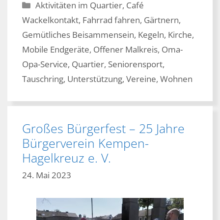
Kategorien
Aktivitäten im Quartier
,
Café
Wackelkontakt
,
Fahrrad fahren
,
Gärtnern
,
Gemütliches Beisammensein
,
Kegeln
,
Kirche
,
Mobile Endgeräte
,
Offener Malkreis
,
Oma-
Opa-Service
,
Quartier
,
Seniorensport
,
Tauschring
,
Unterstützung
,
Vereine
,
Wohnen
Großes Bürgerfest – 25 Jahre
Bürgerverein Kempen-
Hagelkreuz e. V.
24. Mai 2023