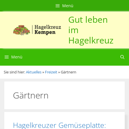
Zum
Direkt
Sitemap
Zum
Menü
Inhalt
zur
Inhalt
Gut leben
springen
Navigation
springen
im
Hagelkreuz
Menü
Sie sind hier:
Aktuelles
»
Freizeit
»
Gärtnern
Gärtnern
Hagelkreuzer Gemüseplatte: