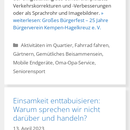
Verkehrskorrekturen und -Verbesserungen
oder als Sprachrohr und Imagebildner.
»
weiterlesen:
Großes Bürgerfest – 25 Jahre
Bürgerverein Kempen-Hagelkreuz e. V.
Kategorien
Aktivitäten im Quartier
,
Fahrrad fahren
,
Gärtnern
,
Gemütliches Beisammensein
,
Mobile Endgeräte
,
Oma-Opa-Service
,
Seniorensport
Einsamkeit enttabuisieren:
Warum sprechen wir nicht
darüber und handeln?
13. April 2023