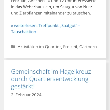
Februar, zwischen 10 und 12 Uhr Interessierte
in das Weberhaus ein, um Saatgut von Nutz-
und Zierpflanzen miteinander zu tauschen.
» weiterlesen:
Treffpunkt „Saatgut“ –
Tauschaktion
Kategorien
Aktivitäten im Quartier
,
Freizeit
,
Gärtnern
Gemeinschaft im Hagelkreuz
durch Quartiersentwicklung
gestärkt!
2. Februar 2024