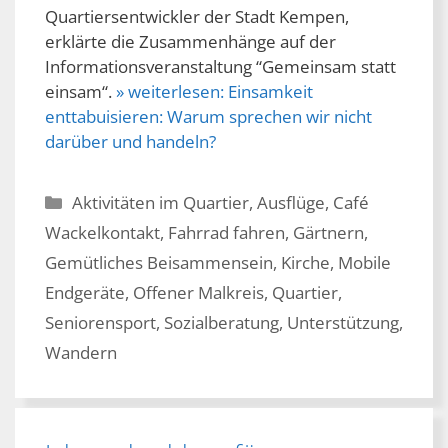
Quartiersentwickler der Stadt Kempen,
erklärte die Zusammenhänge auf der
Informationsveranstaltung “Gemeinsam statt
einsam“.
» weiterlesen:
Einsamkeit
enttabuisieren: Warum sprechen wir nicht
darüber und handeln?
Kategorien
Aktivitäten im Quartier
,
Ausflüge
,
Café
Wackelkontakt
,
Fahrrad fahren
,
Gärtnern
,
Gemütliches Beisammensein
,
Kirche
,
Mobile
Endgeräte
,
Offener Malkreis
,
Quartier
,
Seniorensport
,
Sozialberatung
,
Unterstützung
,
Wandern