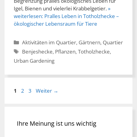
Begrenzung pralles ökologisches Leben für
Igel, Bienen und vielerlei Krabbelgetier.
»
weiterlesen:
Pralles Leben in Totholzhecke –
ökologischer Lebensraum für Tiere
Kategorien
Aktivitäten im Quartier
,
Gärtnern
,
Quartier
Schlagwörter
Benjeshecke
,
Pflanzen
,
Totholzhecke
,
Urban Gardening
Seite
Seite
Seite
1
2
3
Weiter
→
Ihre Meinung ist uns wichtig