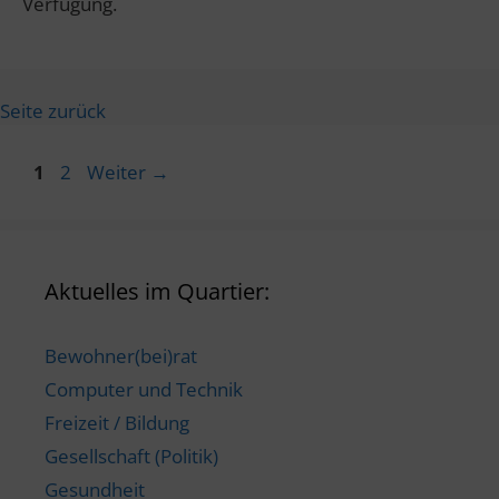
Verfügung.
Seite zurück
Seite
Seite
1
2
Weiter
→
Aktuelles im Quartier:
Bewohner(bei)rat
Computer und Technik
Freizeit / Bildung
Gesellschaft (Politik)
Gesundheit