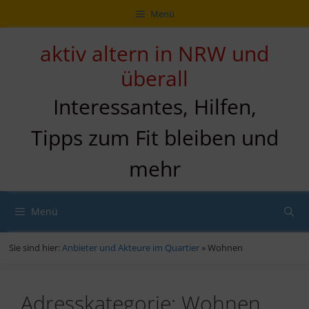
Zum
Direkt
Sitemap
Zum
Menü
Inhalt
zur
Inhalt
springen
Navigation
springen
aktiv altern in NRW und
überall
Interessantes, Hilfen,
Tipps zum Fit bleiben und
mehr
Menü
Sie sind hier:
Anbieter und Akteure im Quartier
»
Wohnen
Adresskategorie:
Wohnen