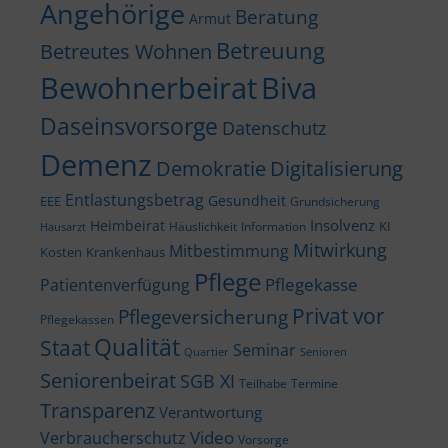
Angehörige
Beratung
Armut
Betreuung
Betreutes Wohnen
Bewohnerbeirat
Biva
Daseinsvorsorge
Datenschutz
Demenz
Demokratie
Digitalisierung
Entlastungsbetrag
Gesundheit
EEE
Grundsicherung
Insolvenz
Heimbeirat
KI
Häuslichkeit
Information
Hausarzt
Mitwirkung
Mitbestimmung
Kosten
Krankenhaus
Pflege
Pflegekasse
Patientenverfügung
Privat vor
Pflegeversicherung
Pflegekassen
Qualität
Staat
Seminar
Quartier
Senioren
Seniorenbeirat
SGB XI
Teilhabe
Termine
Transparenz
Verantwortung
Video
Verbraucherschutz
Vorsorge