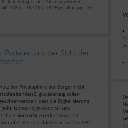
,
Patientenfürsprecher
,
Patientenvertreter
,
 140f SGB V
,
§ 39 SGB V
,
§ 5 KHgestaltungsgesetz
,
§
V
11
(A
 Parteien aus der Sicht der
cherten
chutz der Privatsphäre der Bürger nicht
rtschreitenden Digitalisierung sollen
Di
eachtet werden, dass die Digitalisierung
Ne
r geht. Notwendige Kontroll- und
Me
hutz sind nicht zu erkennen, sind
Ge
iter über Persönlichkeitsrechte. Die SPD…
eh