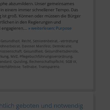
rophe abzumildern. Unser gemeinsames
h in einem immer schnellener Tempo. Das
 ist groß. Können oder müssen die Bürger
ortlichen in den Regierungen und
l engagieren.…
» weiterlesen:
Purpose
,
Gesundheit
,
Recht
,
Seniorenbeirat, -vertretung
ohnerbeirat
,
Davoser Manifest
,
Demokratie
,
nossenschaft
,
Gesundheit
,
Gesundheitsdienste
,
rkung
,
MVZ
,
Pflegebuchführungsverordnung
,
tandard
,
Quisling
,
Rechenschaftspflicht
,
SGB IX
,
Verhältnisse
,
Teilhabe
,
Transparenz
,
tlich geboten und notwendig