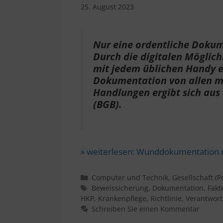
25. August 2023
Nur eine ordentliche Doku
Durch die digitalen Möglich
mit jedem üblichen Handy er
Dokumentation von allen me
Handlungen ergibt sich aus
(BGB).
» weiterlesen:
Wunddokumentation re
Kategorien
Computer und Technik
,
Gesellschaft (Po
Schlagwörter
Beweissicherung
,
Dokumentation
,
Fakt
HKP
,
Krankenpflege
,
Richtlinie
,
Verantwor
Schreiben Sie einen Kommentar