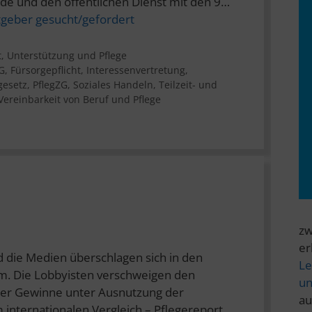
e und den öffentlichen Dienst mit den 9…
itgeber gesucht/gefordert
t
,
Unterstützung und Pflege
G
,
Fürsorgepflicht
,
Interessenvertretung
,
gesetz
,
PflegZG
,
Soziales Handeln
,
Teilzeit- und
Vereinbarkeit von Beruf und Pflege
zw
er
d die Medien überschlagen sich in den
Le
m. Die Lobbyisten verschweigen den
un
hrer Gewinne unter Ausnutzung der
au
 internationalen Vergleich – Pflegereport