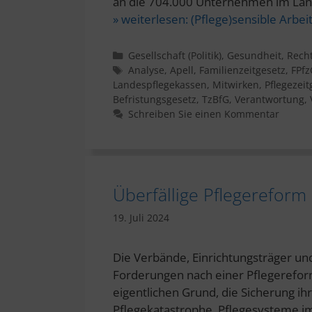
an die 704.000 Unternehmen im Land
» weiterlesen:
(Pflege)sensible Arbe
Kategorien
Gesellschaft (Politik)
,
Gesundheit
,
Rech
Schlagwörter
Analyse
,
Apell
,
Familienzeitgesetz
,
FPfz
Landespflegekassen
,
Mitwirken
,
Pflegezeit
Befristungsgesetz
,
TzBfG
,
Verantwortung
,
Schreiben Sie einen Kommentar
Überfällige Pflegereform
19. Juli 2024
Die Verbände, Einrichtungsträger un
Forderungen nach einer Pflegerefor
eigentlichen Grund, die Sicherung i
Pflegekatastrophe. Pflegesysteme im