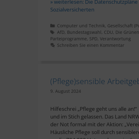
» weiterlesen:
Die Datenschutzpläne 
Sozialversicherten
Kategorien
Computer und Technik
,
Gesellschaft (Po
Schlagwörter
AfD
,
Bundestagswahl
,
CDU
,
Die Grüne
Parteiprogramme
,
SPD
,
Verantwortung
Schreiben Sie einen Kommentar
(Pflege)sensible Arbeitg
9. August 2024
Hilfeschrei „Pflege geht uns alle an!
und im Stich gelassen. Das Land NR
der Not formal mit der Aktion: „Vere
Häusliche Pflege soll durch sensible