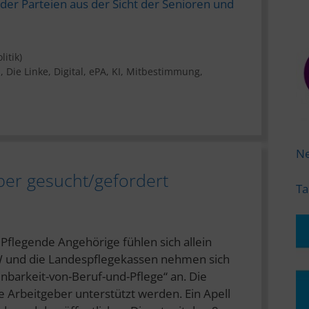
der Parteien aus der Sicht der Senioren und
litik)
n
,
Die Linke
,
Digital
,
ePA
,
KI
,
Mitbestimmung
,
Ne
eber gesucht/gefordert
Ta
“ Pflegende Angehörige fühlen sich allein
W und die Landespflegekassen nehmen sich
inbarkeit-von-Beruf-und-Pflege“ an. Die
re Arbeitgeber unterstützt werden. Ein Apell