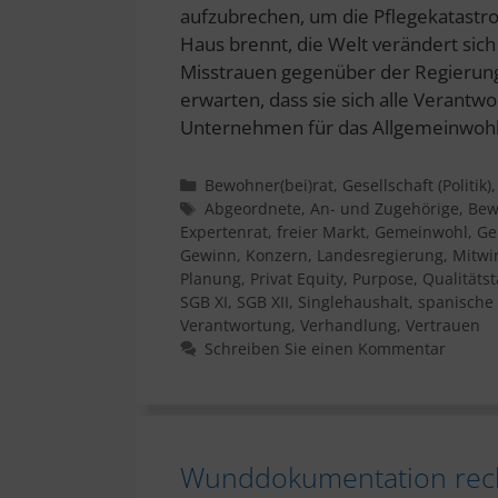
aufzubrechen, um die Pflegekatast
Haus brennt, die Welt verändert sic
Misstrauen gegenüber der Regierung
erwarten, dass sie sich alle Verantw
Unternehmen für das Allgemeinwoh
Kategorien
Bewohner(bei)rat
,
Gesellschaft (Politik)
Schlagwörter
Abgeordnete
,
An- und Zugehörige
,
Bew
Expertenrat
,
freier Markt
,
Gemeinwohl
,
Ge
Gewinn
,
Konzern
,
Landesregierung
,
Mitwi
Planung
,
Privat Equity
,
Purpose
,
Qualitäts
SGB XI
,
SGB XII
,
Singlehaushalt
,
spanische 
Verantwortung
,
Verhandlung
,
Vertrauen
Schreiben Sie einen Kommentar
Wunddokumentation rech