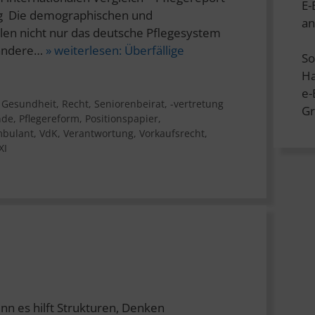
E-
g Die demographischen und
an
llen nicht nur das deutsche Pflegesystem
 andere…
» weiterlesen:
Überfällige
So
Ha
e
,
Gesundheit
,
Recht
,
Seniorenbeirat, -vertretung
Gr
nde
,
Pflegereform
,
Positionspapier
,
mbulant
,
VdK
,
Verantwortung
,
Vorkaufsrecht
,
XI
nn es hilft Strukturen, Denken