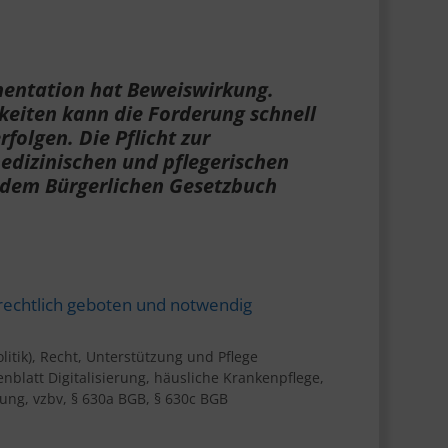
mentation hat Beweiswirkung.
keiten kann die Forderung schnell
folgen. Die Pflicht zur
dizinischen und pflegerischen
 dem Bürgerlichen Gesetzbuch
chtlich geboten und notwendig
litik)
,
Recht
,
Unterstützung und Pflege
enblatt Digitalisierung
,
häusliche Krankenpflege
,
tung
,
vzbv
,
§ 630a BGB
,
§ 630c BGB