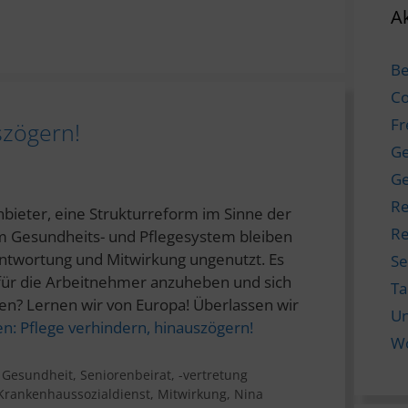
Ak
Be
Co
Fr
szögern!
Ge
Ge
Re
Anbieter, eine Strukturreform im Sinne der
Re
em Gesundheits- und Pflegesystem bleiben
antwortung und Mitwirkung ungenutzt. Es
Se
 für die Arbeitnehmer anzuheben und sich
T
en? Lernen wir von Europa! Überlassen wir
Un
en:
Pflege verhindern, hinauszögern!
W
,
Gesundheit
,
Seniorenbeirat, -vertretung
Krankenhaussozialdienst
,
Mitwirkung
,
Nina