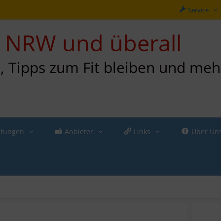
Service
in NRW und überall
n, Tipps zum Fit bleiben und meh
ltungen
Anbieter
Links
Über Un