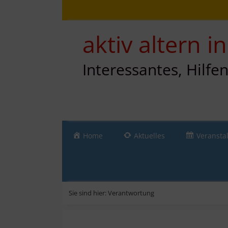
Zum
Direkt
Sitemap
Zum
Inhalt
zur
Inhalt
springen
Navigation
springen
aktiv altern 
Interessantes, Hilfe
Home
Aktuelles
Veransta
Sie sind hier:
Verantwortung