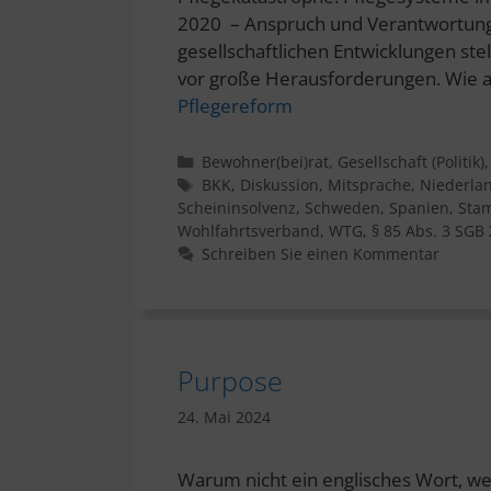
2020 – Anspruch und Verantwortun
gesellschaftlichen Entwicklungen ste
vor große Herausforderungen. Wie
Pflegereform
Kategorien
Bewohner(bei)rat
,
Gesellschaft (Politik)
Schlagwörter
BKK
,
Diskussion
,
Mitsprache
,
Niederla
Scheininsolvenz
,
Schweden
,
Spanien
,
Sta
Wohlfahrtsverband
,
WTG
,
§ 85 Abs. 3 SGB 
Schreiben Sie einen Kommentar
Purpose
24. Mai 2024
Warum nicht ein englisches Wort, we