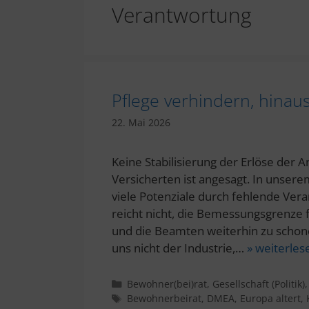
Verantwortung
Pflege verhindern, hinau
22. Mai 2026
Keine Stabilisierung der Erlöse der 
Versicherten ist angesagt. In unser
viele Potenziale durch fehlende Ver
reicht nicht, die Bemessungsgrenze
und die Beamten weiterhin zu schon
uns nicht der Industrie,…
» weiterles
Kategorien
Bewohner(bei)rat
,
Gesellschaft (Politik)
Schlagwörter
Bewohnerbeirat
,
DMEA
,
Europa altert
,