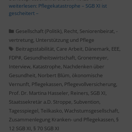
weiterlesen:
Pflegekatastrophe – SGB XI ist
gescheitert –
Kategorien
Gesellschaft (Politik)
,
Recht
,
Seniorenbeirat, -
vertretung
,
Unterstützung und Pflege
Schlagwörter
Beitragsstabilität
,
Care Arbeit
,
Dänemark
,
EEE
,
FDP#
,
Gesundheitswirtschaft
,
Gronemeyer
,
Interview
,
Katastrophe
,
Nachdenken über
Gesundheit
,
Norbert Blüm
,
ökonomische
Vernunft
,
Pflegekassen
,
Pflegevollversicherung
,
Prof. Dr. Martina Hasseler
,
Reiners
,
SGB XI
,
Staatssekretär a.D. Stroppe
,
Subvention
,
Tagesspiegel
,
Teilkasko
,
Wachstumsgesellschaft
,
Zusammenlegung Kranken- und Pflegekassen
,
§
12 SGB XI
,
§ 70 SGB XI