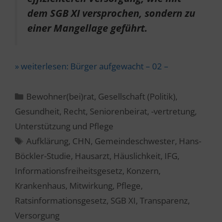
dem SGB XI versprochen, sondern zu
einer Mangellage geführt.
» weiterlesen:
Bürger aufgewacht – 02 –
Kategorien
Bewohner(bei)rat
,
Gesellschaft (Politik)
,
Gesundheit
,
Recht
,
Seniorenbeirat, -vertretung
,
Unterstützung und Pflege
Schlagwörter
Aufklärung
,
CHN
,
Gemeindeschwester
,
Hans-
Böckler-Studie
,
Hausarzt
,
Häuslichkeit
,
IFG
,
Informationsfreiheitsgesetz
,
Konzern
,
Krankenhaus
,
Mitwirkung
,
Pflege
,
Ratsinformationsgesetz
,
SGB XI
,
Transparenz
,
Versorgung