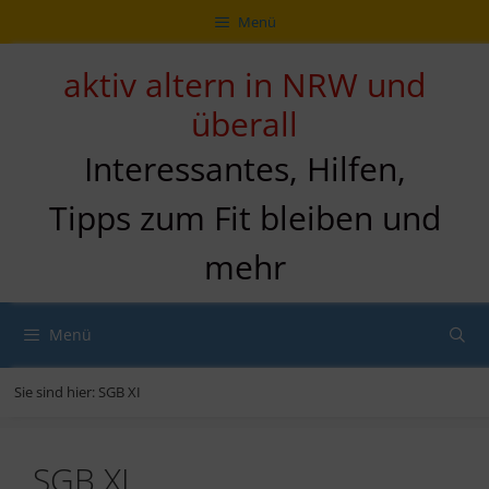
Zum
Direkt
Sitemap
Zum
Menü
Inhalt
zur
Inhalt
springen
Navigation
springen
aktiv altern in NRW und
überall
Interessantes, Hilfen,
Tipps zum Fit bleiben und
mehr
Menü
Sie sind hier:
SGB XI
SGB XI