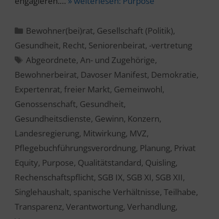
engagieren.…
» weiterlesen:
Purpose
Kategorien
Bewohner(bei)rat
,
Gesellschaft (Politik)
,
Gesundheit
,
Recht
,
Seniorenbeirat, -vertretung
Schlagwörter
Abgeordnete
,
An- und Zugehörige
,
Bewohnerbeirat
,
Davoser Manifest
,
Demokratie
,
Expertenrat
,
freier Markt
,
Gemeinwohl
,
Genossenschaft
,
Gesundheit
,
Gesundheitsdienste
,
Gewinn
,
Konzern
,
Landesregierung
,
Mitwirkung
,
MVZ
,
Pflegebuchführungsverordnung
,
Planung
,
Privat
Equity
,
Purpose
,
Qualitätstandard
,
Quisling
,
Rechenschaftspflicht
,
SGB IX
,
SGB XI
,
SGB XII
,
Singlehaushalt
,
spanische Verhältnisse
,
Teilhabe
,
Transparenz
,
Verantwortung
,
Verhandlung
,