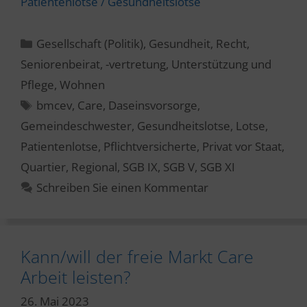
Patientenlotse / Gesundheitslotse
Kategorien
Gesellschaft (Politik)
,
Gesundheit
,
Recht
,
Seniorenbeirat, -vertretung
,
Unterstützung und
Pflege
,
Wohnen
Schlagwörter
bmcev
,
Care
,
Daseinsvorsorge
,
Gemeindeschwester
,
Gesundheitslotse
,
Lotse
,
Patientenlotse
,
Pflichtversicherte
,
Privat vor Staat
,
Quartier
,
Regional
,
SGB IX
,
SGB V
,
SGB XI
Schreiben Sie einen Kommentar
Kann/will der freie Markt Care
Arbeit leisten?
26. Mai 2023