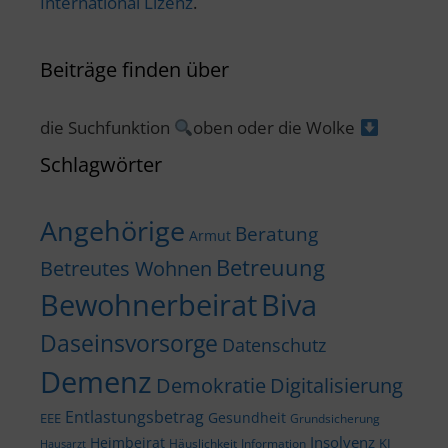
International Lizenz
.
Beiträge finden über
die Suchfunktion
oben oder die Wolke
Schlagwörter
Angehörige
Beratung
Armut
Betreuung
Betreutes Wohnen
Bewohnerbeirat
Biva
Daseinsvorsorge
Datenschutz
Demenz
Demokratie
Digitalisierung
Entlastungsbetrag
Gesundheit
EEE
Grundsicherung
Insolvenz
Heimbeirat
KI
Häuslichkeit
Information
Hausarzt