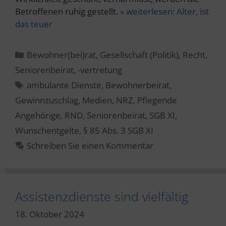
Betroffenen ruhig gestellt.
» weiterlesen:
Alter, ist
das teuer
Kategorien
Bewohner(bei)rat
,
Gesellschaft (Politik)
,
Recht
,
Seniorenbeirat, -vertretung
Schlagwörter
ambulante Dienste
,
Bewohnerbeirat
,
Gewinnzuschlag
,
Medien
,
NRZ
,
Pflegende
Angehörige
,
RND
,
Seniorenbeirat
,
SGB XI
,
Wunschentgelte
,
§ 85 Abs. 3 SGB XI
Schreiben Sie einen Kommentar
Assistenzdienste sind vielfältig
18. Oktober 2024