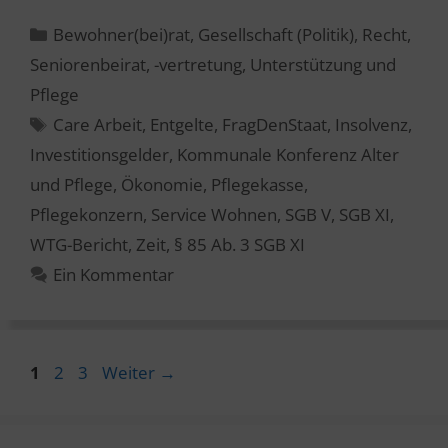
Kategorien
Bewohner(bei)rat
,
Gesellschaft (Politik)
,
Recht
,
Seniorenbeirat, -vertretung
,
Unterstützung und
Pflege
Schlagwörter
Care Arbeit
,
Entgelte
,
FragDenStaat
,
Insolvenz
,
Investitionsgelder
,
Kommunale Konferenz Alter
und Pflege
,
Ökonomie
,
Pflegekasse
,
Pflegekonzern
,
Service Wohnen
,
SGB V
,
SGB XI
,
WTG-Bericht
,
Zeit
,
§ 85 Ab. 3 SGB XI
Ein Kommentar
Seite
Seite
Seite
1
2
3
Weiter
→