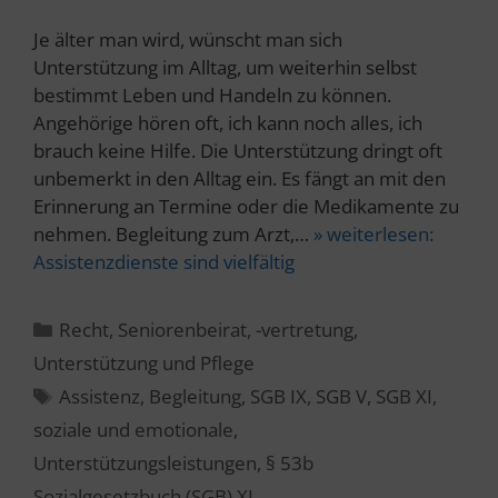
Je älter man wird, wünscht man sich
Unterstützung im Alltag, um weiterhin selbst
bestimmt Leben und Handeln zu können.
Angehörige hören oft, ich kann noch alles, ich
brauch keine Hilfe. Die Unterstützung dringt oft
unbemerkt in den Alltag ein. Es fängt an mit den
Erinnerung an Termine oder die Medikamente zu
nehmen. Begleitung zum Arzt,…
» weiterlesen:
Assistenzdienste sind vielfältig
Kategorien
Recht
,
Seniorenbeirat, -vertretung
,
Unterstützung und Pflege
Schlagwörter
Assistenz
,
Begleitung
,
SGB IX
,
SGB V
,
SGB XI
,
soziale und emotionale
,
Unterstützungsleistungen
,
§ 53b
Sozialgesetzbuch (SGB) XI