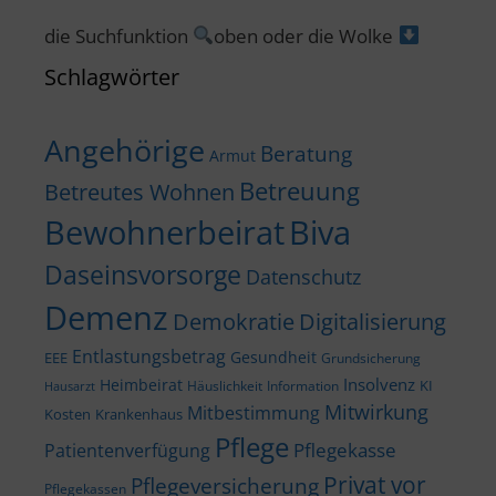
die Suchfunktion
oben oder die Wolke
Schlagwörter
Angehörige
Beratung
Armut
Betreuung
Betreutes Wohnen
Bewohnerbeirat
Biva
Daseinsvorsorge
Datenschutz
Demenz
Demokratie
Digitalisierung
Entlastungsbetrag
Gesundheit
EEE
Grundsicherung
Insolvenz
Heimbeirat
KI
Häuslichkeit
Information
Hausarzt
Mitwirkung
Mitbestimmung
Kosten
Krankenhaus
Pflege
Pflegekasse
Patientenverfügung
Privat vor
Pflegeversicherung
Pflegekassen