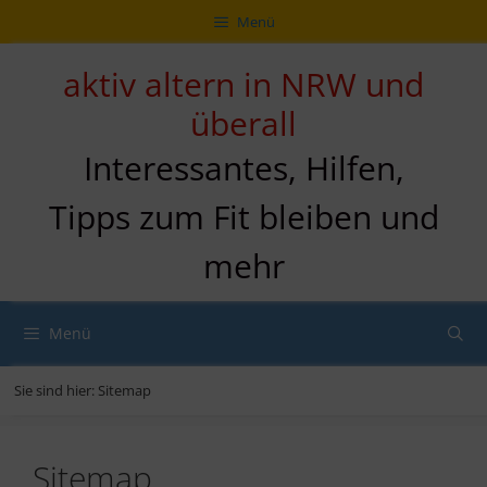
Zum
Direkt
Sitemap
Zum
Menü
Inhalt
zur
Inhalt
springen
Navigation
springen
aktiv altern in NRW und
überall
Interessantes, Hilfen,
Tipps zum Fit bleiben und
mehr
Menü
Sie sind hier:
Sitemap
Sitemap