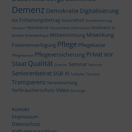
Demenz
Demokratie
Digitalisierung
Entlastungsbetrag
Gesundheit
EEE
Grundsicherung
Insolvenz
Heimbeirat
KI
Häuslichkeit
Information
Hausarzt
Mitwirkung
Mitbestimmung
Kosten
Krankenhaus
Pflege
Pflegekasse
Patientenverfügung
Privat vor
Pflegeversicherung
Pflegekassen
Qualität
Staat
Seminar
Quartier
Senioren
Seniorenbeirat
SGB XI
Teilhabe
Termine
Transparenz
Verantwortung
Video
Verbraucherschutz
Vorsorge
Kontakt
Impressum
Datenschutz
Haftungsausschluss