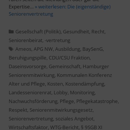
Expertise…
» weiterlesen:
Die (eigenständige)
Seniorenvertretung
Kategorien
Gesellschaft (Politik)
,
Gesundheit
,
Recht
,
Seniorenbeirat, -vertretung
Schlagwörter
Ameos
,
APG NW
,
Ausbildung
,
BaySenG
,
Beruhigungspille
,
CDU/CSU Fraktion
,
Daseinsvorsorge
,
Gemeinschaft
,
Hamburger
Seniorenmitwirkung
,
Kommunalen Konferenz
Alter und Pflege
,
Kosten
,
Kostendämpfung
,
Landesseniorenrat
,
Lobby
,
Monitoring
,
Nachwuchsförderung
,
Pflege
,
Pflegekatastrophe
,
Respekt
,
Seniorenmitwirkungsgesetz
,
Seniorenvertretung
,
soziales Angebot
,
Wirtschaftsfaktor
,
WTG-Bericht
,
§ 9SGB XI