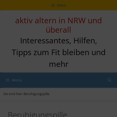
Zum
Direkt
Sitemap
Zum
Menü
Inhalt
zur
Inhalt
springen
Navigation
springen
aktiv altern in NRW und
überall
Interessantes, Hilfen,
Tipps zum Fit bleiben und
mehr
Menü
Sie sind hier:
Beruhigungspille
Beruhigungspille