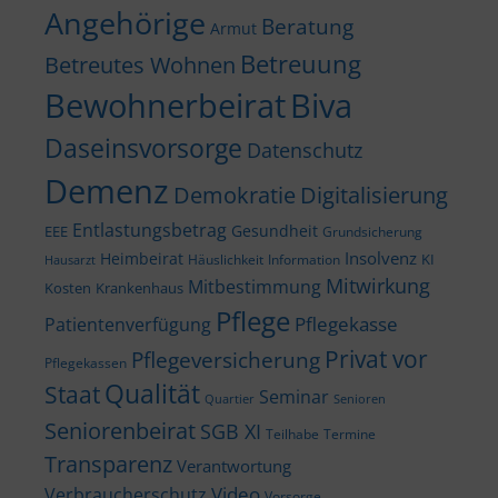
Angehörige
Beratung
Armut
Betreuung
Betreutes Wohnen
Bewohnerbeirat
Biva
Daseinsvorsorge
Datenschutz
Demenz
Demokratie
Digitalisierung
Entlastungsbetrag
Gesundheit
EEE
Grundsicherung
Insolvenz
Heimbeirat
KI
Häuslichkeit
Information
Hausarzt
Mitwirkung
Mitbestimmung
Kosten
Krankenhaus
Pflege
Pflegekasse
Patientenverfügung
Privat vor
Pflegeversicherung
Pflegekassen
Qualität
Staat
Seminar
Quartier
Senioren
Seniorenbeirat
SGB XI
Teilhabe
Termine
Transparenz
Verantwortung
Video
Verbraucherschutz
Vorsorge