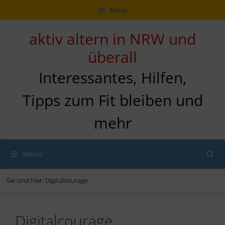
Zum
Direkt
Sitemap
Zum
Menü
Inhalt
zur
Inhalt
springen
Navigation
springen
aktiv altern in NRW und
überall
Interessantes, Hilfen,
Tipps zum Fit bleiben und
mehr
Menü
Sie sind hier:
Digitalcourage
Digitalcourage