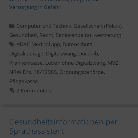
Versorgung in Gefahr
Kategorien
Computer und Technik
,
Gesellschaft (Politik)
,
Gesundheit
,
Recht
,
Seniorenbeirat, -vertretung
Schlagwörter
ADAC Medical app
,
Datenschutz
,
Digitalcourage
,
Digitalzwang
,
Doctolib
,
Krankenkasse
,
Leben ohne Digitalzwang
,
MVZ
,
NRW Drs. 18/12985
,
Ordnungsbehörde
,
Pflegekasse
2 Kommentare
Gesundheitsinformationen per
Sprachassistent