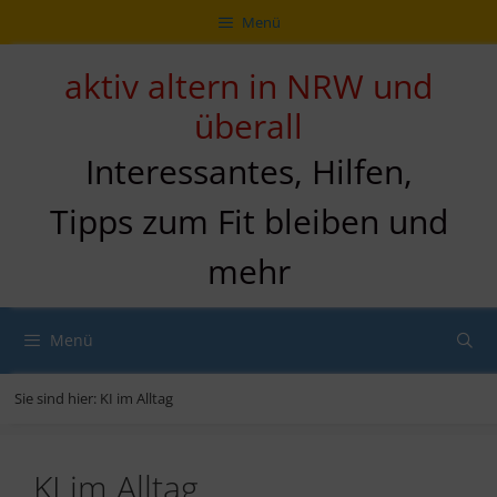
Zum
Direkt
Sitemap
Zum
Menü
Inhalt
zur
Inhalt
springen
Navigation
springen
aktiv altern in NRW und
überall
Interessantes, Hilfen,
Tipps zum Fit bleiben und
mehr
Menü
Sie sind hier:
KI im Alltag
KI im Alltag