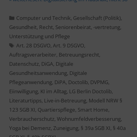
Kategorien
Computer und Technik
,
Gesellschaft (Politik)
,
Gesundheit
,
Recht
,
Seniorenbeirat, -vertretung
,
Unterstützung und Pflege
Schlagwörter
Art. 28 DSGVO
,
Art. 9 DSGVO
,
Auftragsverarbeiter
,
Betreuungsrecht
,
Datenschutz
,
DiGA
,
Digitale
Gesundheitsanwendung
,
Digitale
Pflegeanwendung
,
DiPA
,
Doctolib
,
DVPMG
,
Eiinwilligung
,
KI im Alltag
,
LG Berlin Doctolib
,
Literaturtipps
,
Live-in-Betreuung
,
Modell NRW §
123 SGB XI
,
Quartierspflege
,
Smart Home
,
Verbraucherschutz
,
Wohnumfeldverbesserung
,
Yoga bei Demenz
,
Zuneigung
,
§ 39a SGB XI
,
§ 40a