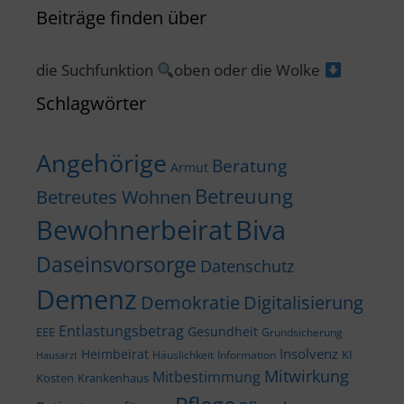
Beiträge finden über
die Suchfunktion
oben oder die Wolke
Schlagwörter
Angehörige
Beratung
Armut
Betreuung
Betreutes Wohnen
Bewohnerbeirat
Biva
Daseinsvorsorge
Datenschutz
Demenz
Demokratie
Digitalisierung
Entlastungsbetrag
Gesundheit
EEE
Grundsicherung
Insolvenz
Heimbeirat
KI
Häuslichkeit
Information
Hausarzt
Mitwirkung
Mitbestimmung
Kosten
Krankenhaus