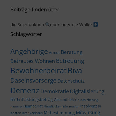
Beiträge finden über
die Suchfunktion
oben oder die Wolke
Schlagwörter
Angehörige
Beratung
Armut
Betreuung
Betreutes Wohnen
Bewohnerbeirat
Biva
Daseinsvorsorge
Datenschutz
Demenz
Demokratie
Digitalisierung
Entlastungsbetrag
Gesundheit
EEE
Grundsicherung
Insolvenz
Heimbeirat
KI
Häuslichkeit
Information
Hausarzt
Mitwirkung
Mitbestimmung
Kosten
Krankenhaus