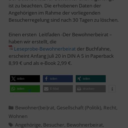
ist zu beachten. Die erhobenen Daten der
Angehörigen im Rahme der vorliegenden
Besucherregelung sind nach 30 Tagen zu löschen.
Einen ersten Leitfaden -Der Bewohnerbeirat –
haben wir erstellt, die
Leseprobe-Bewohnerbeirat
der Buchfahne,
erscheint Anfang Juli 20 in DIN A 5 in Paperback
8,99 € und als e-Book 2,99 €.
teilen
teilen
teilen
teilen
E-Mail
drucken
Kategorien
Bewohner(bei)rat
,
Gesellschaft (Politik)
,
Recht
,
Wohnen
Schlagwörter
Angehörige
,
Besucher
,
Bewohnerbeirat
,