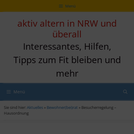
Zum
Direkt
Sitemap
Zum
Menü
Inhalt
zur
Inhalt
springen
Navigation
springen
aktiv altern in NRW und
überall
Interessantes, Hilfen,
Tipps zum Fit bleiben und
mehr
Menü
Sie sind hier:
Aktuelles
»
Bewohner(bei)rat
»
Besucherregelung –
Hausordnung